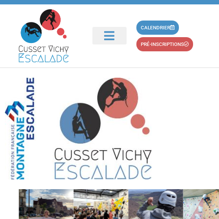
principal
cusset-vichy-
CALENDRIER
PRÉ-INSCRIPTIONS
escalade-ffme-club