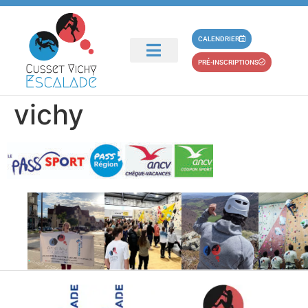
principal
aide-adhesion-club-
CALENDRIER
PRÉ-INSCRIPTIONS
escalade-cusset-
vichy