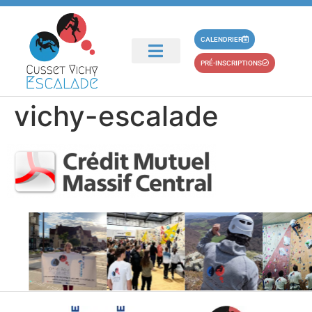
principal
partenaire-credit-
CALENDRIER
PRÉ-INSCRIPTIONS
mutuel-cusset-
vichy-escalade