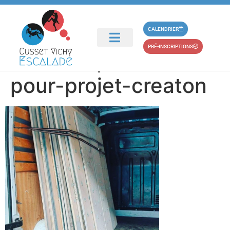
principal
reutilisation-
CALENDRIER
PRÉ-INSCRIPTIONS
anciens-panneaux-
pour-projet-creaton