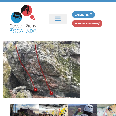
principal
bloc-1-escalade-
CALENDRIER
PRÉ-INSCRIPTIONS
allier