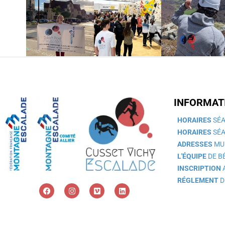
INFORMAT
HORAIRES
SÉA
HORAIRES
SÉA
ADRESSES
MU
Salut c'est nous...
les Cookies !
L'ÉQUIPE
DE B
INSCRIPTION
On a attendu d'être sûrs que le contenu de ce site vous intéresse
RÉGLEMENT
D
avant de vous déranger, mais on aimerait bien vous accompagner
pendant votre visite...
C'est OK pour vous ?
Consentements certifiés par