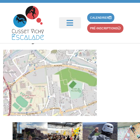
principal
plan-salle-escalade-
CALENDRIER
PRÉ-INSCRIPTIONS
vichy